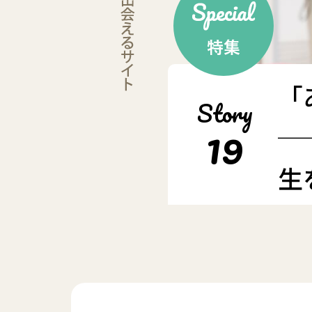
「
Story
19
─
生