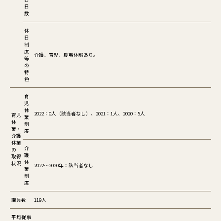
日
数
休
日
制
度
介護、育児、慶弔休暇あり。
等
の
特
色
育
児
休
2022：0人（該当者なし）、2021：1人、2020：5人
育児
業
休
制
業・
度
介護
休業
介
の
護
取得
休
状況
2022～2020年：該当者なし
業
制
度
職員数
119人
平均従事