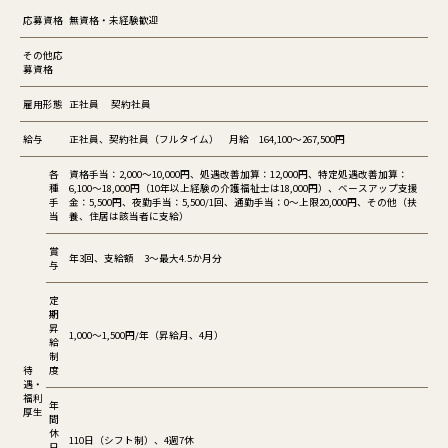
応募資格
無資格・未経験歓迎
その他応
募資格
雇用形態
正社員 契約社員
給与
正社員、契約社員（フルタイム） 月給 164,100～267,500円
各
資格手当：2,000～10,000円、処遇改善加算：12,000円、特定処遇改善加算：
種
6,100～18,000円（10年以上経験の介護福祉士は18,000円）、ベースアップ支援
手
金：5,500円、夜勤手当：5,500/1回、通勤手当：0～上限20,000円、その他（扶
当
養、住居は該当者に支給）
賞
年3回、支給額 3～最大4.5か月分
与
定
期
昇
1,000～1,500円/年（昇給月、4月）
給
制
待
度
遇・
福利
年
厚生
間
休
110日（シフト制）、4週7休
日