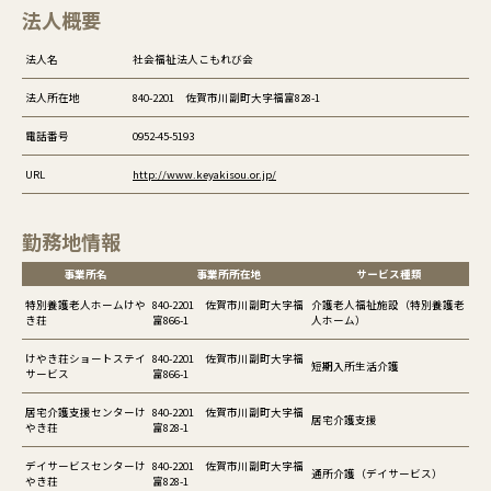
法人概要
法人名
社会福祉法人こもれび会
法人所在地
840-2201 佐賀市川副町大字福富828-1
電話番号
0952-45-5193
URL
http://www.keyakisou.or.jp/
勤務地情報
事業所名
事業所所在地
サービス種類
特別養護老人ホームけや
840-2201 佐賀市川副町大字福
介護老人福祉施設（特別養護老
き荘
富866-1
人ホーム）
けやき荘ショートステイ
840-2201 佐賀市川副町大字福
短期入所生活介護
サービス
富866-1
居宅介護支援センターけ
840-2201 佐賀市川副町大字福
居宅介護支援
やき荘
富828-1
デイサービスセンターけ
840-2201 佐賀市川副町大字福
通所介護（デイサービス）
やき荘
富828-1