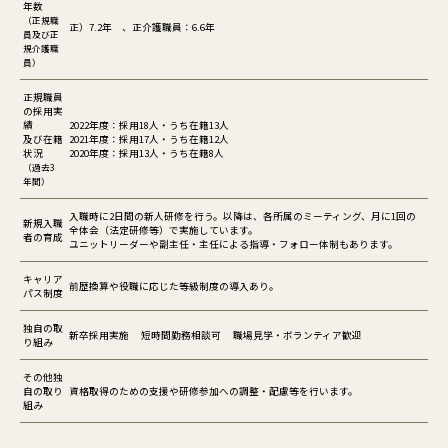
年数
（正規職
正）7.2年 、正介護職員：6.6年
員及び正
規介護職
員）
正規職員
の採用実
績
2022年度：採用18人・うち在籍13人
及び在籍
2021年度：採用17人・うち在籍12人
状況
2020年度：採用13人・うち在籍8人
（過去3
年間）
入職時に2日間の新人研修を行う。以降は、各所属のミーティング、月に1回の
新規入職
全体会（法定研修等）で実施しています。
者の育成
ユニットリーダーや副主任・主任による指導・フォロー体制もあります。
キャリア
前歴換算や役職に応じた等級制度の導入あり。
パス制度
独自の取
新卒採用実施 短時間勤務相談可 職場見学・ボランティア歓迎
り組み
その他独
自の取り
資格取得のための支援や研修参加への調整・配慮等を行います。
組み