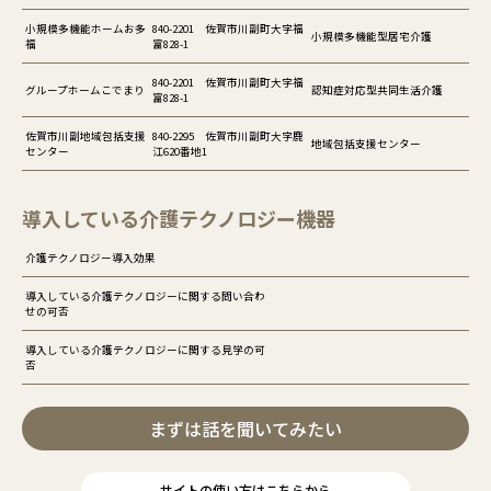
小規模多機能ホームお多
840-2201 佐賀市川副町大字福
小規模多機能型居宅介護
福
富828-1
840-2201 佐賀市川副町大字福
グループホームこでまり
認知症対応型共同生活介護
富828-1
佐賀市川副地域包括支援
840-2295 佐賀市川副町大字鹿
地域包括支援センター
センター
江620番地1
導入している介護テクノロジー機器
介護テクノロジー導入効果
導入している介護テクノロジーに関する問い合わ
せの可否
導入している介護テクノロジーに関する見学の可
否
まずは話を聞いてみたい
サイトの使い方はこちらから