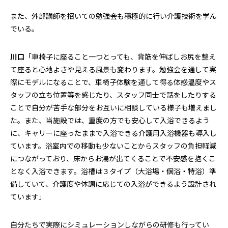
また、外部講師を招いての勉強会も積極的に行い介護技術を学ん
でいる。
川口
「車椅子に座ること一つとっても、背筋を伸ばしお尻を整え
て座ると心地よさや見える風景も変わります。勉強会を通して実
際にモデルになることで、車椅子体験を通して得る体感温度やス
タッフの立ち位置等を感じたり、スタッフ同士で話をしたりする
ことで自分が苦手な部分をお互いに相談している様子も増えまし
た。また、当施設では、重度の方でも安心して入浴できるよう
に、キャリーに座ったままで入浴できる介護用入浴機器も導入し
ています。浴室内での移動も少ないことからスタッフの負担軽減
につながっており、床からお湯が出てくることで不安感を抱くこ
となく入浴できます。浴槽は３タイプ（大浴場・個浴・特浴）準
備していて、介護度や体調に応じての入浴ができるよう設計され
ています」
自分たちで実際にシミュレーションしながらの研修も行ってい