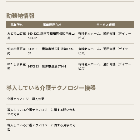
勤務地情報
事業所名
事業所所在地
サービス種類
みどり山百花
849-3201 唐津市相知町相知字緑山
有料老人ホーム、通所介護（デイサー
苑
533-32
ビス）
虹の松原百花
8495131 唐津市浜玉町浜崎1799-
有料老人ホーム、通所介護（デイサー
苑
57
ビス）
はたしま百花
有料老人ホーム、通所介護（デイサー
8470833 唐津市畑島5784-1
苑
ビス）
導入している介護テクノロジー機器
介護テクノロジー導入効果
導入している介護テクノロジーに関する問い合わ
せの可否
導入している介護テクノロジーに関する見学の可
否