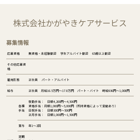
株式会社かがやきケアサービス
募集情報
応募資格
無資格・未経験歓迎 学生アルバイト歓迎 65歳以上歓迎
その他応募資
格
雇用形態
正社員 パート・アルバイト
給与
正社員 月給16.5万円～17.8万円 パート・バイト 時給936円～1,008円
夜勤手当： 日額4,200円～4,500円
各種
資格手当：月額1,000円～5,000円（所持資格によって変動あり）
手当
日祝手当： 日額300円～500円
正月手当： 日額1,000円～1,500円
賞与
年1～2回
定期