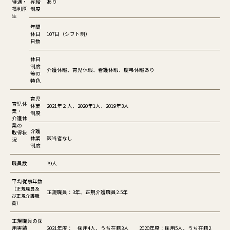
待遇・
昇給
あり
福利厚
制度
生
年間
休日
107日（シフト制）
日数
休日
制度
介護休暇、育児休暇、看護休暇、慶弔休暇あり
等の
特色
育児
育児休
休業
2021年２人、2020年1人、2019年3人
業・
制度
介護休
業の
介護
取得状
休業
該当者なし
況
制度
職員数
79人
平均従事年数
（正規職員及
正規職員：3年、正規介護職員2.5年
び正規介護職
員）
正規職員の採
用実績
2021年度： 採用4人、うち在籍3人 2020年度：採用5人、うち在籍2