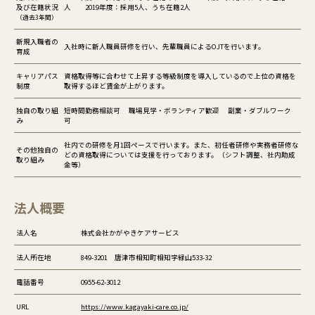
及び在籍状況
人 2019年度：採用5人、うち在籍2人
（過去3年間）
新規入職者の
入社時に新人職員研修を行い、先輩職員によるOJTを行います。
育成
キャリアパス
資格取得等に合わせて上昇する等級制度を導入しているので上位の資格を
制度
取得するほど賃金が上がります。
独自の取り組
短時間勤務相談可 職場見学・ボランティア歓迎 副業・ダブルワーク
み
可
社内での研修を月1回ペースで行います。また、初任者研修や実務者研修な
その他独自の
どの資格取得については支援を行っております。（シフト調整、社内助成
取り組み
金等）
法人概要
法人名
株式会社かがやきケアサービス
法人所在地
849-3201 唐津市相知町相知字緑山533-32
電話番号
0955-62-3012
URL
https://www.kagayaki-care.co.jp/