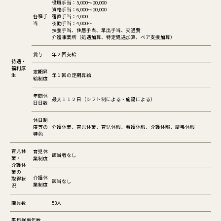
役職手当：5,000～20,000
資格手当：6,000～20,000
各種手
宿直手当：4,000
当
夜勤手当：4,000～
扶養手当、住居手当、早出手当、交通費
介護事業所（処遇加算、特定処遇加算、ベア支援加算）
賞与
年２回支給
待遇・
福利厚
定期昇
生
年１回の定期昇給
給制度
年間休
最大１１２日（シフト制による・施設による）
日日数
休日制
度等の
介護休業、育児休業、育児休暇、看護休暇、介護休暇、慶弔休暇
特色
育児休
育児休
該当者なし
業・
業制度
介護休
業の
介護休
取得状
該当なし
業制度
況
職員数
53人
平均従事年数