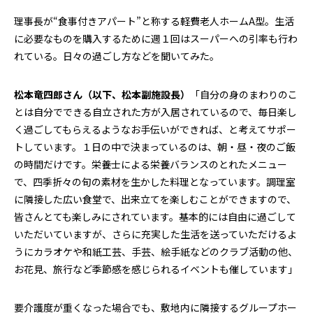
理事長が“食事付きアパート”と称する軽費老人ホームA型。生活
に必要なものを購入するために週１回はスーパーへの引率も行わ
れている。日々の過ごし方などを聞いてみた。
松本竜四郎さん（以下、松本副施設長）
「自分の身のまわりのこ
とは自分でできる自立された方が入居されているので、毎日楽し
く過ごしてもらえるようなお手伝いができれば、と考えてサポー
トしています。１日の中で決まっているのは、朝・昼・夜のご飯
の時間だけです。栄養士による栄養バランスのとれたメニュー
で、四季折々の旬の素材を生かした料理となっています。調理室
に隣接した広い食堂で、出来立てを楽しむことができますので、
皆さんとても楽しみにされています。基本的には自由に過ごして
いただいていますが、さらに充実した生活を送っていただけるよ
うにカラオケや和紙工芸、手芸、絵手紙などのクラブ活動の他、
お花見、旅行など季節感を感じられるイベントも催しています」
要介護度が重くなった場合でも、敷地内に隣接するグループホー