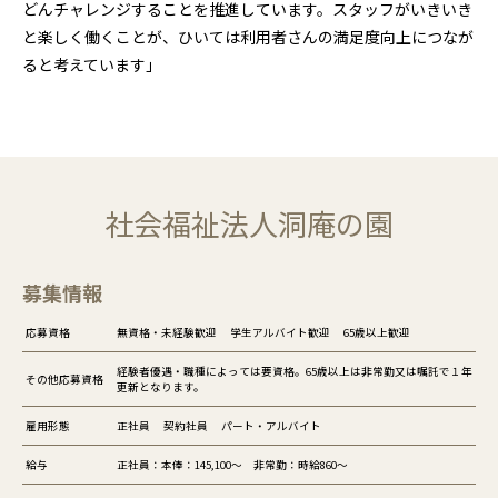
どんチャレンジすることを推進しています。スタッフがいきいき
と楽しく働くことが、ひいては利用者さんの満足度向上につなが
ると考えています」
社会福祉法人洞庵の園
募集情報
応募資格
無資格・未経験歓迎 学生アルバイト歓迎 65歳以上歓迎
経験者優遇・職種によっては要資格。65歳以上は非常勤又は嘱託で１年
その他応募資格
更新となります。
雇用形態
正社員 契約社員 パート・アルバイト
給与
正社員：本俸：145,100～ 非常勤：時給860～