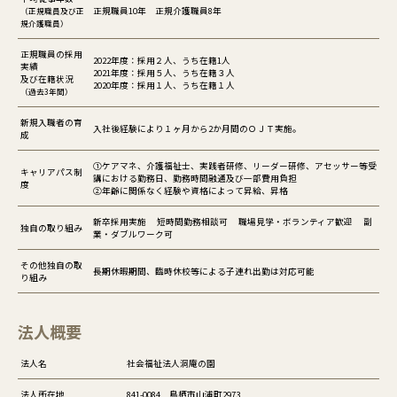
正規職員10年 正規介護職員8年
（正規職員及び正
規介護職員）
正規職員の採用
2022年度：採用２人、うち在籍1人
実績
2021年度：採用５人、うち在籍３人
及び在籍状況
2020年度：採用１人、うち在籍１人
（過去3年間）
新規入職者の育
入社後経験により１ヶ月から2か月間のＯＪＴ実施。
成
①ケアマネ、介護福祉士、実践者研修、リーダー研修、アセッサー等受
キャリアパス制
講における勤務日、勤務時間融通及び一部費用負担
度
②年齢に関係なく経験や資格によって昇給、昇格
新卒採用実施 短時間勤務相談可 職場見学・ボランティア歓迎 副
独自の取り組み
業・ダブルワーク可
その他独自の取
長期休暇期間、臨時休校等による子連れ出勤は対応可能
り組み
法人概要
法人名
社会福祉法人洞庵の園
法人所在地
841-0084 鳥栖市山浦町2973