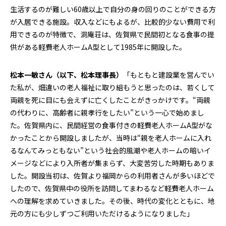
生活するのが難しい60歳以上で自分の身の回りのことができる方
が入居できる施設。収入などにもよるが、比較的少ない費用で利
用できるのが特徴で、洞庵荘は、佐賀県で民間初となる食事の提
供がある軽費老人ホームA型として1985年に開設した。
松本一敏さん（以下、松本理事長）
「もともと建設業を営んでい
た私が、畑違いの老人福祉に取り組もうと思ったのは、若くして
両親を死に目にも会えずに亡くしたことがきっかけです。“両親
の代わりに、高齢者に親孝行をしたい”という一心で始めまし
た。佐賀県内に、民間経営の食事付きの軽費老人ホームA型がな
かったことから開設しましたが、当時は“親を老人ホームに入れ
るなんてみっともない”という社会的風潮や老人ホームの暗いイ
メージなどにより入所者が集まらず、大変苦労した時期もありま
した。開設当初は、佐賀より福岡からの利用者さんが多いほどで
したので、佐賀県中の役所を訪問してまわるなど軽費老人ホーム
への理解を求めていきました。その後、時代の変化とともに、地
元の方にも少しずつご利用いただけるようになりました」