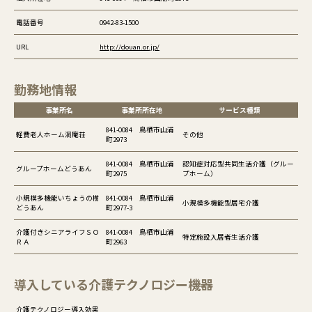
電話番号
0942-83-1500
URL
http://douan.or.jp/
勤務地情報
事業所名
事業所所在地
サービス種類
841-0084 鳥栖市山浦
軽費老人ホーム洞庵荘
その他
町2973
841-0084 鳥栖市山浦
認知症対応型共同生活介護（グルー
グループホームどうあん
町2975
プホーム）
小規模多機能いちょうの樹
841-0084 鳥栖市山浦
小規模多機能型居宅介護
どうあん
町2977-3
介護付きシニアライフＳＯ
841-0084 鳥栖市山浦
特定施設入居者生活介護
ＲＡ
町2963
導入している介護テクノロジー機器
介護テクノロジー導入効果