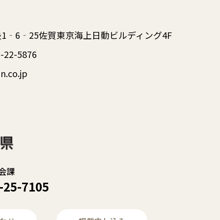
中央1‐6‐25佐賀東京海上日動ビルディング4F
-22-5876
n.co.jp
会課
-25-7105